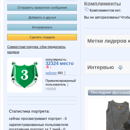
Комплименты
Отправить приватное сообщение
Комплиментов нет.
Вы не авторизованы! Чтоб
Добавить в друзья
Игнорировать
Сделать подарок
Метки лидеров
Совместная покупка: сбор предоплаты,
раздачи
популярность:
32324 место
Интервью
-5 ↓
рейтинг
681
?
Привилегированный
пользователь
3
уровня
Последние
фотогра
Статистика портрета:
сейчас просматривают портрет - 0
зарегистрированные пользователи
посетившие портрет за 7 дней - 0